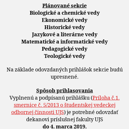
Plánované sekcie
Biologické a chemické vedy
Ekonomické vedy
Historické vedy
Jazykové a literárne vedy
Matematické a informatické vedy
Pedagogické vedy
Teologické vedy
Na základe odovzdaných prihlášok sekcie budú
upresnené.
Spôsob prihlasovania
Vyplnenú a podpísanú prihlášku (
Príloha č.1.
smernice č. 5/2013 o študentskej vedeckej
odbornej činnosti UJS
) je potrebné odovzdať
dekanovi príslušnej fakulty UJS
do 4. marca 2019.