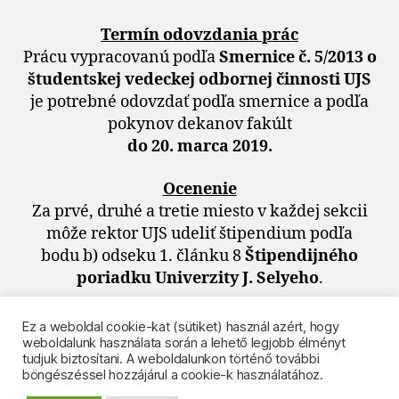
Termín odovzdania prác
Prácu vypracovanú podľa
Smernice č. 5/2013 o
študentskej vedeckej odbornej činnosti UJS
je potrebné odovzdať podľa smernice a podľa
pokynov dekanov fakúlt
do 20. marca 2019.
Ocenenie
Za prvé, druhé a tretie miesto v každej sekcii
môže rektor UJS udeliť štipendium podľa
bodu b) odseku 1. článku 8
Štipendijného
poriadku Univerzity J. Selyeho
.
Ez a weboldal cookie-kat (sütiket) használ azért, hogy
weboldalunk használata során a lehető legjobb élményt
tudjuk biztosítani. A weboldalunkon történő további
böngészéssel hozzájárul a cookie-k használatához.