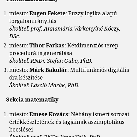
miesto:
Eugen Fekete
: Fuzzy logika alapú
forgalomirányítás
Školiteľ: prof. Annamária Várkonyiné Kóczy,
DSc.
miesto:
Tibor Farkas
: Kétdimenziós terep
procedurális generálása
Školiteľ: RNDr. Štefan Gubo, PhD.
miesto:
Márk
Bakulár
: Multifunkciós digitális
óra készítése
Školiteľ: László Marák, PhD.
Sekcia matematiky
miesto:
Emese Kovács
: Néhány ismert sorozat
értékkészletének és tagjainak aszimptotikus
becslései