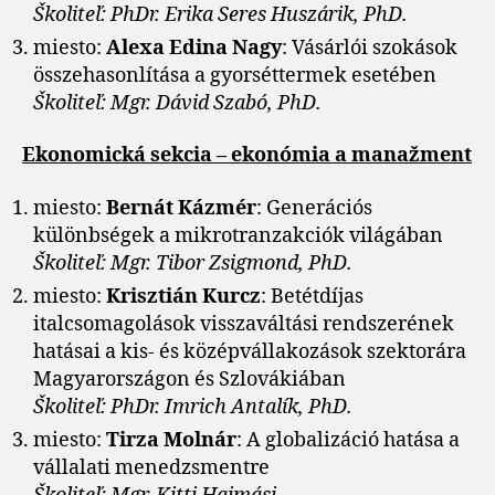
Školiteľ: PhDr. Erika Seres Huszárik, PhD.
miesto:
Alexa Edina Nagy
: Vásárlói szokások
összehasonlítása a gyorséttermek esetében
Školiteľ: Mgr. Dávid Szabó, PhD.
Ekonomická sekcia – ekonómia a manažment
miesto:
Bernát Kázmér
: Generációs
különbségek a mikrotranzakciók világában
Školiteľ: Mgr. Tibor Zsigmond, PhD.
miesto:
Krisztián Kurcz
: Betétdíjas
italcsomagolások visszaváltási rendszerének
hatásai a kis- és középvállakozások szektorára
Magyarországon és Szlovákiában
Školiteľ: PhDr. Imrich Antalík, PhD.
miesto:
Tirza Molnár
: A globalizáció hatása a
vállalati menedzsmentre