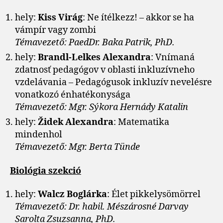
hely:
Kiss Virág
: Ne ítélkezz! – akkor se ha
vámpír vagy zombi
Témavezető: PaedDr. Baka Patrik, PhD.
hely:
Brandl-Lelkes Alexandra
: Vnímaná
zdatnosť pedagógov v oblasti inkluzívneho
vzdelávania – Pedagógusok inkluzív nevelésre
vonatkozó énhatékonysága
Témavezető: Mgr. Sýkora Hernády Katalin
hely:
Židek Alexandra
: Matematika
mindenhol
Témavezető: Mgr. Berta Tünde
Biológia szekció
hely:
Walcz Boglárka
: Élet pikkelysömörrel
Témavezető: Dr. habil. Mészárosné Darvay
Sarolta Zsuzsanna, PhD.