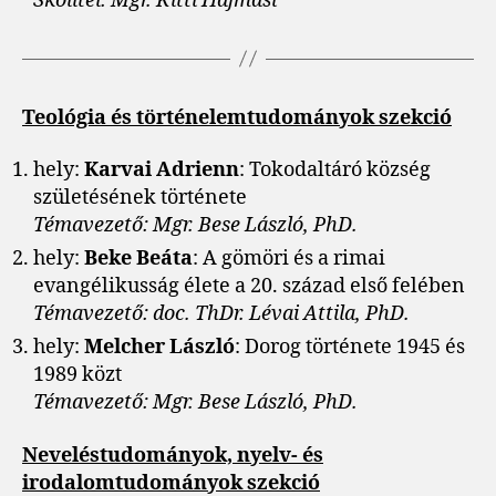
Školiteľ: Mgr. Kitti Hajmási
Teológia és történelemtudományok szekció
hely:
Karvai Adrienn
: Tokodaltáró község
születésének története
Témavezető: Mgr. Bese László, PhD.
hely:
Beke Beáta
: A gömöri és a rimai
evangélikusság élete a 20. század első felében
Témavezető: doc. ThDr. Lévai Attila, PhD.
hely:
Melcher László
: Dorog története 1945 és
1989 közt
Témavezető: Mgr. Bese László, PhD.
Neveléstudományok, nyelv- és
irodalomtudományok szekció