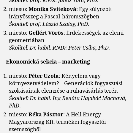
Školiteľ: prof. RNDr. János Tóth, PhD.
miesto:
Monika
Sviteková
: Egy súlyozott
irányösszeg a Pascal-háromszögben
Školiteľ: prof. László Szalay, PhD.
miesto:
Gellért Vörös
: Érdekességek az elemi
geometriában
Školiteľ: Dr. habil. RNDr. Peter Csiba, PhD.
Ekonomická sekcia – marketing
miesto:
Péter Uzola
: Kényelem vagy
környezetvédelem? – Generációk fogyasztási
szokásainak elemzése a ruhavásárlás terén
Školiteľ: Dr. habil. Ing Renáta Hajabáč Machová,
PhD
.
miesto:
Réka Pásztor
: A Hell Energy
Magyarország Kft. termékei fogyasztói
szemszögből