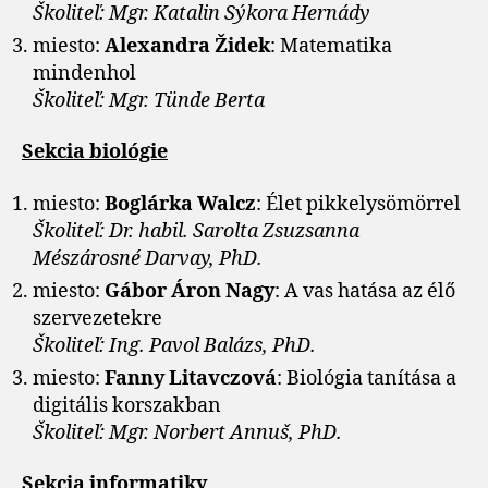
Školiteľ: Mgr. Katalin Sýkora Hernády
miesto:
Alexandra Židek
: Matematika
mindenhol
Školiteľ: Mgr. Tünde Berta
Sekcia biológie
miesto:
Boglárka Walcz
: Élet pikkelysömörrel
Školiteľ: Dr. habil. Sarolta Zsuzsanna
Mészárosné Darvay, PhD.
miesto:
Gábor Áron Nagy
: A vas hatása az élő
szervezetekre
Školiteľ: Ing. Pavol Balázs, PhD.
miesto:
Fanny Litavczová
: Biológia tanítása a
digitális korszakban
Školiteľ: Mgr. Norbert Annuš, PhD.
Sekcia informatiky