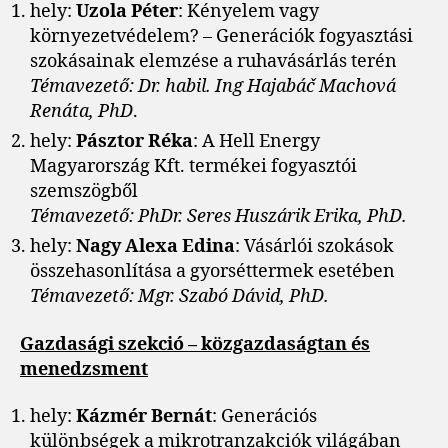
hely:
Uzola Péter
: Kényelem vagy
környezetvédelem? – Generációk fogyasztási
szokásainak elemzése a ruhavásárlás terén
Témavezető: Dr. habil. Ing Hajabáč Machová
Renáta, PhD
.
hely:
Pásztor Réka
: A Hell Energy
Magyarország Kft. termékei fogyasztói
szemszögből
Témavezető: PhDr. Seres Huszárik Erika, PhD.
hely:
Nagy Alexa Edina
: Vásárlói szokások
összehasonlítása a gyorséttermek esetében
Témavezető: Mgr. Szabó Dávid, PhD.
Gazdasági szekció – közgazdaságtan és
menedzsment
hely:
Kázmér Bernát
: Generációs
különbségek a mikrotranzakciók világában