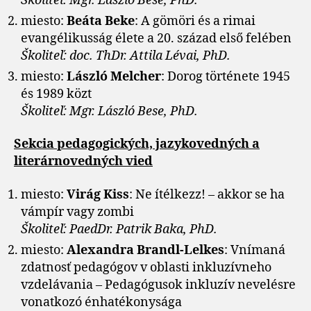
Školiteľ: Mgr. László Bese, PhD.
miesto:
Beáta Beke
: A gömöri és a rimai
evangélikusság élete a 20. század első felében
Školiteľ: doc. ThDr. Attila Lévai, PhD.
miesto:
László Melcher
: Dorog története 1945
és 1989 közt
Školiteľ: Mgr. László Bese, PhD.
Sekcia pedagogických, jazykovedných a
literárnovedných vied
miesto:
Virág Kiss
: Ne ítélkezz! – akkor se ha
vámpír vagy zombi
Školiteľ: PaedDr. Patrik Baka, PhD.
miesto:
Alexandra
Brandl-Lelkes
: Vnímaná
zdatnosť pedagógov v oblasti inkluzívneho
vzdelávania – Pedagógusok inkluzív nevelésre
vonatkozó énhatékonysága