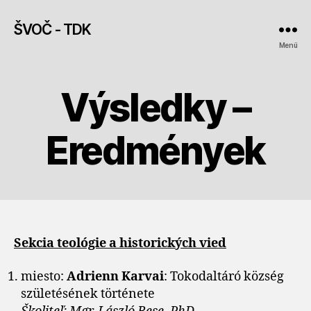
ŠVOČ - TDK
Menü
Výsledky –
Eredmények
Sekcia teológie a historických vied
miesto:
Adrienn
Karvai
: Tokodaltáró község
születésének története