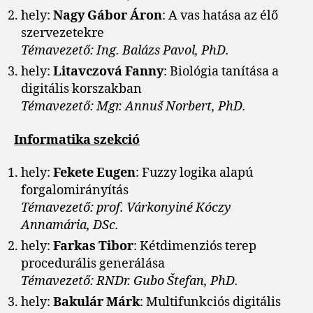
hely:
Nagy Gábor Áron
: A vas hatása az élő
szervezetekre
Témavezető: Ing. Balázs Pavol, PhD.
hely:
Litavczová Fanny
: Biológia tanítása a
digitális korszakban
Témavezető: Mgr. Annuš Norbert, PhD.
Informatika szekció
hely:
Fekete Eugen
: Fuzzy logika alapú
forgalomirányítás
Témavezető: prof. Várkonyiné Kóczy
Annamária, DSc.
hely:
Farkas Tibor
: Kétdimenziós terep
procedurális generálása
Témavezető: RNDr. Gubo Štefan, PhD.
hely:
Bakulár Márk
: Multifunkciós digitális