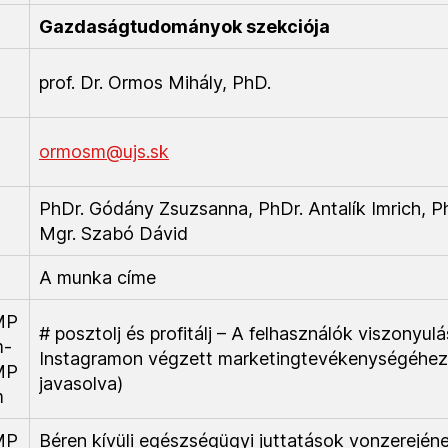
Gazdaságtudományok szekciója
prof. Dr. Ormos Mihály, PhD.
ormosm@ujs.sk
PhDr. Gódány Zsuzsanna, PhDr. Antalík Imrich, P
Mgr. Szabó Dávid
A munka címe
MP
# posztolj és profitálj – A felhasználók viszonyulá
m-
Instagramon végzett marketingtevékenységéhez
MP
javasolva)
m
MP
Béren kívüli egészségügyi juttatások vonzerején