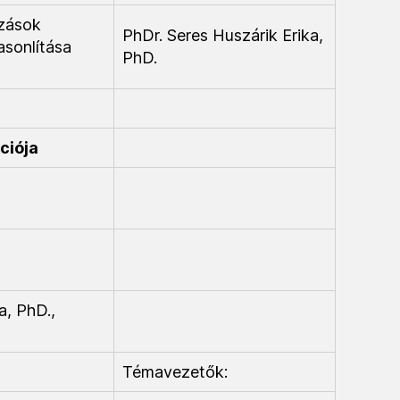
ozások
PhDr. Seres Huszárik Erika,
asonlítása
PhD.
ciója
a, PhD.,
Témavezetők: