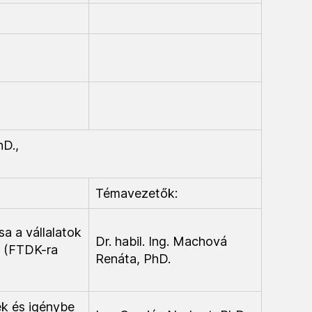
hD.,
Témavezetők:
sa a vállalatok
Dr. habil. Ing. Machová
 (FTDK-ra
Renáta, PhD.
ek és igénybe