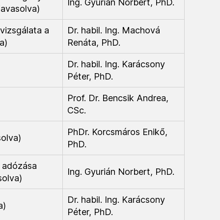
Ing. Gyurián Norbert, PhD.
javasolva)
vizsgálata a
Dr. habil. Ing. Machová
a)
Renáta, PhD.
Dr. habil. Ing. Karácsony
Péter, PhD.
Prof. Dr. Bencsik Andrea,
CSc.
PhDr. Korcsmáros Enikő,
olva)
PhD.
m adózása
Ing. Gyurián Norbert, PhD.
olva)
Dr. habil. Ing. Karácsony
a)
Péter, PhD.