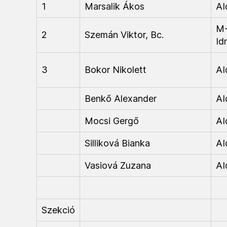
1
Marsalik Ákos
AI
M
2
Szemán Viktor, Bc.
Id
3
Bokor Nikolett
AI
Benkő Alexander
AI
Mocsi Gergő
AI
Silliková Bianka
AI
Vasiová Zuzana
AI
Szekció