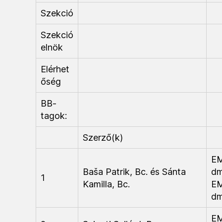
Szekció
Szekció
elnök
Elérhet
őség
BB-
tagok:
Szerző(k)
E
Baša Patrik, Bc. és Sánta
d
1
Kamilla, Bc.
E
d
E