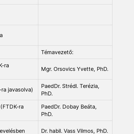
ra
Témavezető:
K-ra
Mgr. Orsovics Yvette, PhD.
PaedDr. Strédl. Terézia,
ra javasolva)
PhD.
 (FTDK-ra
PaedDr. Dobay Beáta,
PhD.
nevelésben
Dr. habil. Vass Vilmos, PhD.