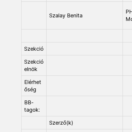
P
Szalay Benita
M
Szekció
Szekció
elnök
Elérhet
őség
BB-
tagok:
Szerző(k)