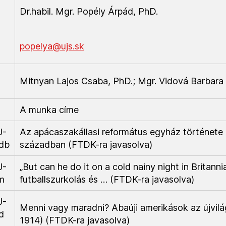
Dr.habil. Mgr. Popély Árpád, PhD.
popelya@ujs.sk
Mitnyan Lajos Csaba, PhD.; Mgr. Vidová Barbara
A munka címe
J-
Az apácaszakállasi református egyház története a
db
században (FTDK-ra javasolva)
J-
„But can he do it on a cold nainy night in Britanni
m
futballszurkolás és … (FTDK-ra javasolva)
J-
Menni vagy maradni? Abaúji amerikások az újvil
d
1914) (FTDK-ra javasolva)