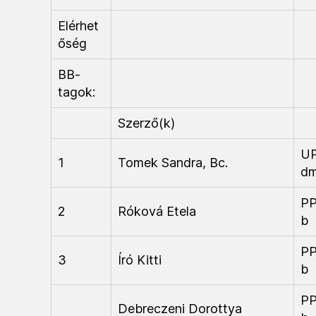
Elérhet
őség
BB-
tagok:
Szerző(k)
U
1
Tomek Sandra, Bc.
d
P
2
Róková Etela
b
P
3
Író Kitti
b
P
Debreczeni Dorottya