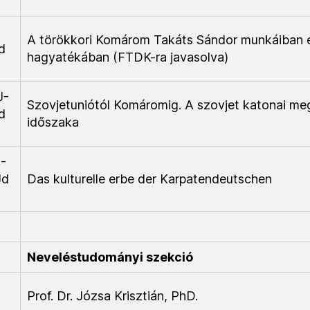
A törökkori Komárom Takáts Sándor munkáiban 
d
hagyatékában (FTDK-ra javasolva)
J-
Szovjetuniótól Komáromig. A szovjet katonai me
d
időszaka
-
Jd
Das kulturelle erbe der Karpatendeutschen
Neveléstudományi szekció
Prof. Dr. Józsa Krisztián, PhD.