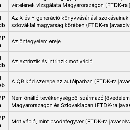
m
vételének vizsgálata Magyarországon (FTDK-ra 
H
Az X és Y generáció könyvvásárlási szokásainak 
db
szlovákiai magyarság körében (FTDK-ra javasolv
MP
Az önfegyelem ereje
m
H
Az extrinzik és intrinzik motiváció
db
H
A QR kód szerepe az autóiparban (FTDK-ra javas
eb
MP
Nem önálló tevékenységből származó jövedele
m
Magyarországon és Szlovákiában (FTDK-ra javas
MP
Motiváció, mint csodafegyver (FTDK-ra javasolv
m