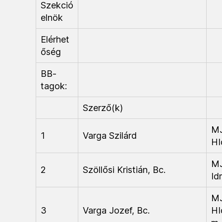
Szekció
elnök
Elérhet
őség
BB-
tagok:
Szerző(k)
M
1
Varga Szilárd
HI
M
2
Szöllősi Kristián, Bc.
Id
M
3
Varga Jozef, Bc.
HI