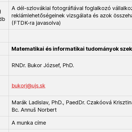
A dél-szlovákiai fotográfiával foglalkozó vállalk
H
reklámlehetőségeinek vizsgálata és azok összeh
db
(FTDK-ra javasolva)
Matematikai és informatikai tudományok szek
RNDr. Bukor József, PhD.
bukorj@ujs.sk
Marák Ladislav, PhD., PaedDr. Czakóová Krisztin
Bc. Annuš Norbert
A munka címe