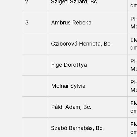
2
Szigeti Szilárd, Bc.
d
P
3
Ambrus Rebeka
M
E
Cziborová Henrieta, Bc.
d
P
Fige Dorottya
M
P
Molnár Sylvia
M
E
Páldi Adam, Bc.
d
E
Szabó Barnabás, Bc.
d