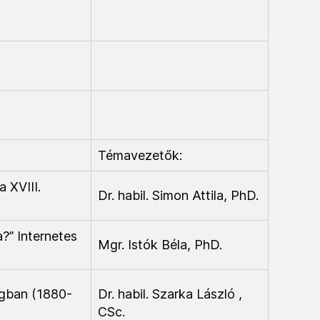
Témavezetők:
 XVIII.
Dr. habil. Simon Attila, PhD.
a?” Internetes
Mgr. Istók Béla, PhD.
ágban (1880-
Dr. habil. Szarka László ,
CSc.