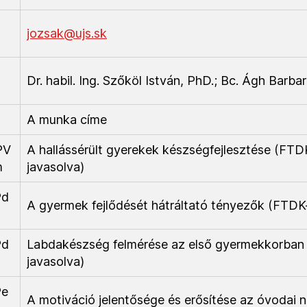
jozsak@ujs.sk
Dr. habil. Ing. Szőköl István, PhD.; Bc. Ágh Barba
A munka címe
PV
A hallássérült gyerekek készségfejlesztése (FTD
m
javasolva)
Pd
A gyermek fejlődését hátráltató tényezők (FTDK-
Pd
Labdakészség felmérése az első gyermekkorban
javasolva)
Pe
A motiváció jelentősége és erősítése az óvodai 