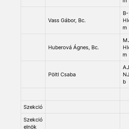
m
B-
Vass Gábor, Bc.
HI
m
M
Huberová Ágnes, Bc.
HI
m
AJ
Pöltl Csaba
N
b
Szekció
Szekció
elnök