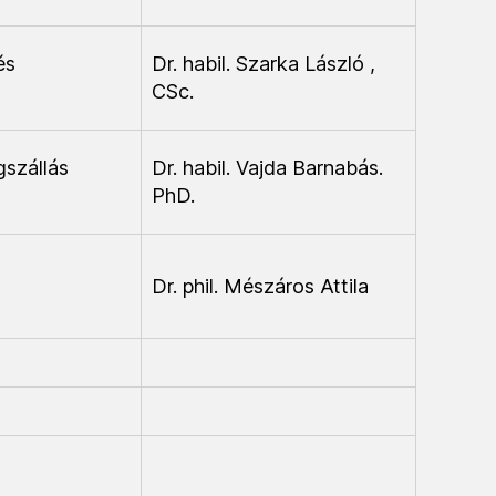
és
Dr. habil. Szarka László ,
CSc.
gszállás
Dr. habil. Vajda Barnabás.
PhD.
Dr. phil. Mészáros Attila