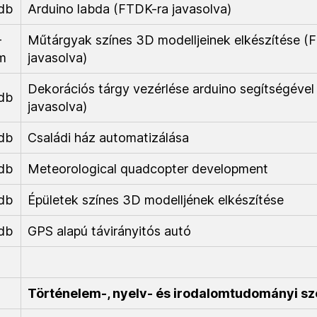
db
Arduino labda (FTDK-ra javasolva)
-
Műtárgyak színes 3D modelljeinek elkészítése (
m
javasolva)
Dekorációs tárgy vezérlése arduino segítségéve
db
javasolva)
db
Családi ház automatizálása
db
Meteorological quadcopter development
db
Épületek színes 3D modelljének elkészítése
db
GPS alapú távirányitós autó
Történelem-, nyelv- és irodalomtudományi sz