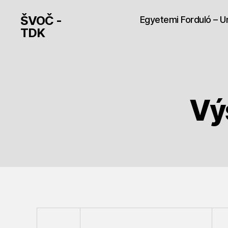
ŠVOČ -
Egyetemi Forduló – U
TDK
Vý