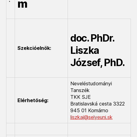
:
m
doc. PhDr.
Liszka
Szekcióelnök:
József, PhD.
Neveléstudományi
Tanszék
TKK SJE
Elérhetőség:
Bratislavská cesta 3322
945 01 Komárno
liszkaj@selyeuni.sk