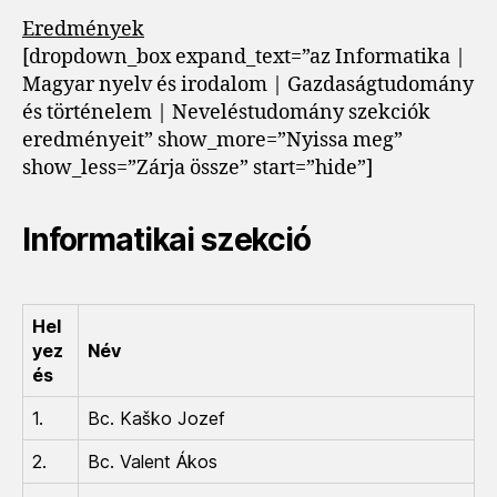
Eredmények
[dropdown_box expand_text=”az Informatika |
Magyar nyelv és irodalom | Gazdaságtudomány
és történelem | Neveléstudomány szekciók
eredményeit” show_more=”Nyissa meg”
show_less=”Zárja össze” start=”hide”]
Informatikai szekció
Hel
yez
Név
és
1.
Bc. Kaško Jozef
2.
Bc. Valent Ákos