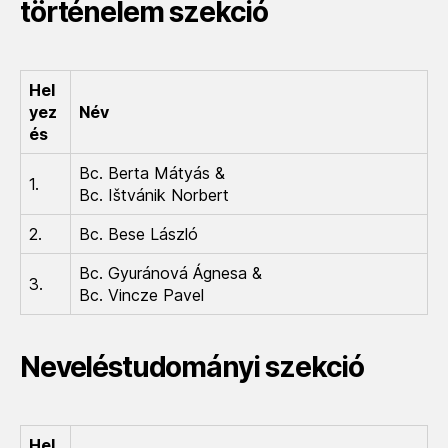
történelem szekció
Hel
yez
Név
és
Bc. Berta Mátyás &
1.
Bc. Ištvánik Norbert
2.
Bc. Bese László
Bc. Gyuránová Ágnesa &
3.
Bc. Vincze Pavel
Neveléstudományi szekció
Hel