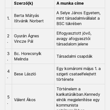
Szerző(k)
A munka címe
A Selye János Egyetem,
Berta Mátyás
1.
mint társadalmivállalat a
Ištvánik Norbert
BSC tükrében
Elfogyasztott jövő,
2
Gyurán Ágnes
avagy afogyasztói
.
Vincze Pál
társadalom jelene
3
Bc. Horecsnyík
Társadalmi csapdák
.
Melinda
Egy komáromi május 1. a
4
Bese László
szigeti csataelfelejtett
.
története
Történelem a
karikatúrákban.Kennedy
5
Válent Ákos
elnök megjelenítése egy
.
kommunista