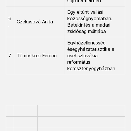
sajtótermékben
Egy eltűnt vallási
6
közösségnyomában.
Czékusová Anita
.
Betekintés a madari
zsidóság múltjába
Egyházellenesség
ésegyházstatisztika a
7.
Tömösközi Ferenc
csehszlovákiai
református
keresztényegyházban