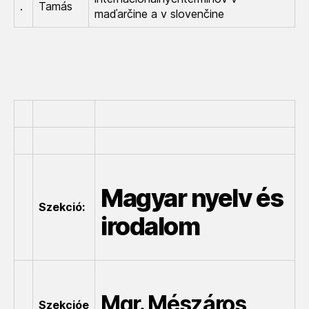
.
Tamás
maďarčine a v slovenčine
Magyar nyelv és
Szekció:
irodalom
Mgr. Mészáros
Szekcióe