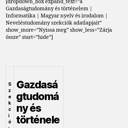
[dropdown_box expand_text=”a
Gazdaságtudomány és történelem |
Informatika | Magyar nyelv és irodalom |
Neveléstudomány szekciók adatlapjait”
show_more=”Nyissa meg” show_less=”Zárja
össze” start=”hide”]
Gazdasá
S
z
gtudomá
e
k
ny és
c
i
történele
ó