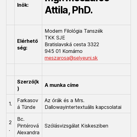
lnök:
Attila, PhD.
Modern Filológia Tanszék
TKK SJE
Elérhető
Bratislavská cesta 3322
ség:
945 01 Komárno
meszarosa@selyeuni.sk
Szerző(k
A munka címe
)
Farkasov
Az órák és a Mrs.
1.
á Tünde
Dallowayintertextuális kapcsolatai
Bc.
2
Pintérová
Szólásvizsgálat Kiskesziben
.
Alexandra