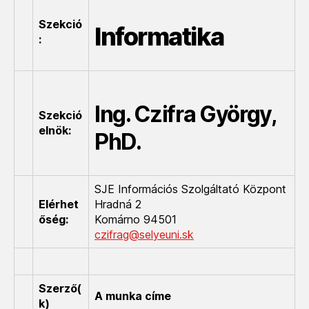
Szekció
Informatika
:
Ing. Czifra György,
Szekció
elnök:
PhD.
SJE Információs Szolgáltató Központ
Elérhet
Hradná 2
őség:
Komárno 94501
czifrag@selyeuni.sk
Szerző(
A munka címe
k)