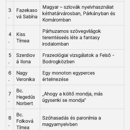
Magyar – szlovák nyelvhasználat
3
Fazekaso
kéthatárvárosban, Párkányban és
.
vá Sabína
Komáromban
Párhuzamos szövegvilágok
4
Kiss
teremtéseés léte a fantasy
.
Tímea
irodalomban
5
Szerdiov
Frazeológiai vizsgálatok a Felső -
.
á Ilona
Bodrogközben
6
Nagy
Egy monoton egyperces
.
Veronika
értelmezése
Bc.
7
„Ahogy a költő mondja, más
Hegedűs
.
úgysenki se mondja”
Norbert
Bc.
8
Szóhasadás és paronímia a
Folková
.
magyarnyelvben
Tímea