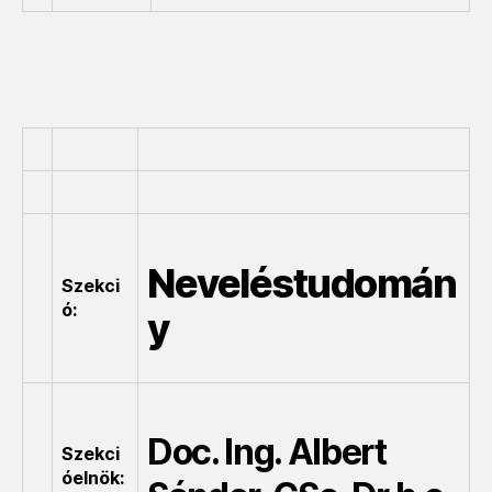
Neveléstudomán
Szekci
ó:
y
Doc. Ing. Albert
Szekci
óelnök: