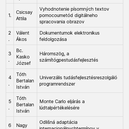
Vyhodnotenie písomných textov
Csicsay
1.
pomocoumetód digitálneho
Attila
spracovania obrazov
2
Válent
Dokumentumok elektronikus
.
Ákos
feldolgozása
Bc.
3
Háromszög, a
Kasko
.
számítógpestudásfejlesztés
József
Tóth
4
Univerzális tudásfejlesztésreszolgáló
Bertalan
.
programrendszer
István
Tóth
5
Monte Carlo eljárás a
Bertalan
.
lúdtalpértékelésére
István
Odlišná adaptácia
6
Nagy
internacionálnychtermínov v