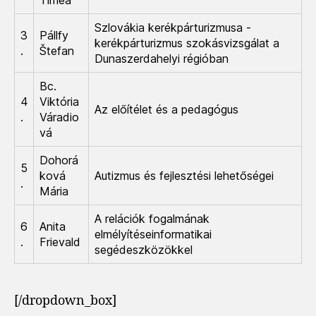
Tímea
Szlovákia kerékpárturizmusa -
3
Pállfy
kerékpárturizmus szokásvizsgálat a
.
Štefan
Dunaszerdahelyi régióban
Bc.
4
Viktória
Az előítélet és a pedagógus
.
Váradio
vá
Dohorá
5
ková
Autizmus és fejlesztési lehetőségei
.
Mária
A relációk fogalmának
6
Anita
elmélyítéseinformatikai
.
Frievald
segédeszközökkel
[/dropdown_box]