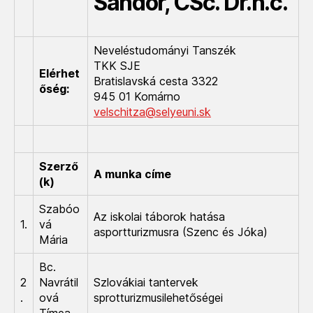
Sándor, CSc. Dr.h.c.
Neveléstudományi Tanszék
TKK SJE
Elérhet
Bratislavská cesta 3322
őség:
945 01 Komárno
velschitza@selyeuni.sk
Szerző
A munka címe
(k)
Szabóo
Az iskolai táborok hatása
1.
vá
asportturizmusra (Szenc és Jóka)
Mária
Bc.
2
Navrátil
Szlovákiai tantervek
.
ová
sprotturizmusilehetőségei